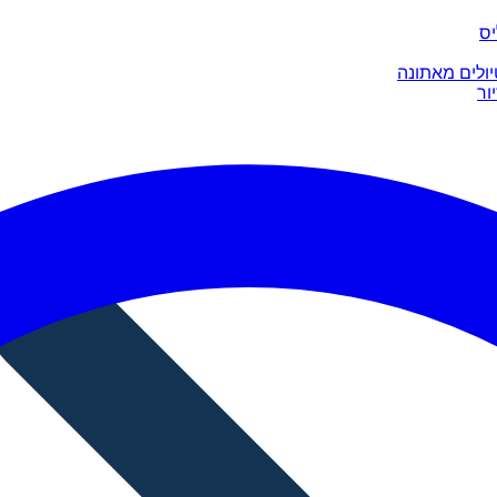
יס
יולים מאתונה
ור