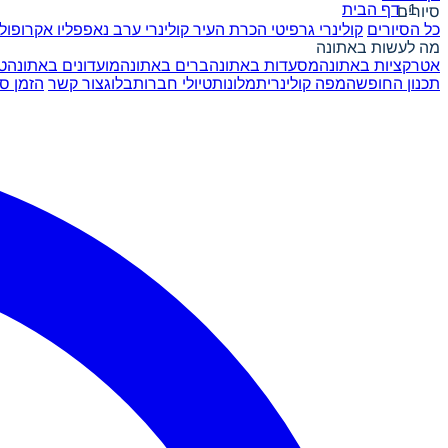
דף הבית
סיורים
כל הסיורים
קולינרי גרפיטי
הכרת העיר
קולינרי ערב
נאפפליו
אקרופול
מה לעשות באתונה
אטרקציות באתונה
מסעדות באתונה
ברים באתונה
מועדונים באתונה
ט
תכנון החופשה
מפה קולינרית
מלונות
טיולי חברות
בלוג
צור קשר
הזמן סי