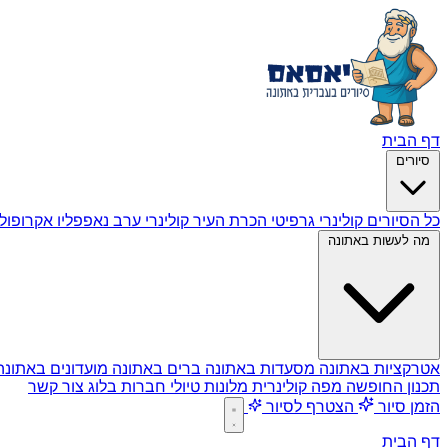
דף הבית
סיורים
כל הסיורים
קולינרי גרפיטי
הכרת העיר
קולינרי ערב
נאפפליו
אקרופול
מה לעשות באתונה
אטרקציות באתונה
מסעדות באתונה
ברים באתונה
מועדונים באתונ
תכנון החופשה
מפה קולינרית
מלונות
טיולי חברות
בלוג
צור קשר
הזמן סיור
הצטרף לסיור
דף הבית