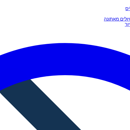
יס
יולים מאתונה
ור