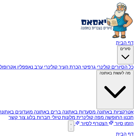
דף הבית
סיורים
כל הסיורים
קולינרי גרפיטי
הכרת העיר
קולינרי ערב
נאפפליו
אקרופול
מה לעשות באתונה
אטרקציות באתונה
מסעדות באתונה
ברים באתונה
מועדונים באתונ
תכנון החופשה
מפה קולינרית
מלונות
טיולי חברות
בלוג
צור קשר
הזמן סיור
הצטרף לסיור
דף הבית