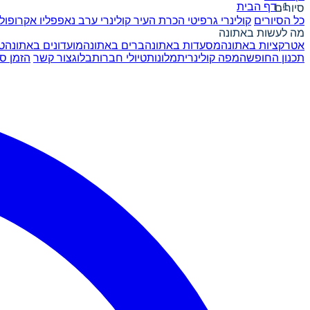
דף הבית
סיורים
כל הסיורים
קולינרי גרפיטי
הכרת העיר
קולינרי ערב
נאפפליו
אקרופול
מה לעשות באתונה
אטרקציות באתונה
מסעדות באתונה
ברים באתונה
מועדונים באתונה
ט
תכנון החופשה
מפה קולינרית
מלונות
טיולי חברות
בלוג
צור קשר
הזמן סי