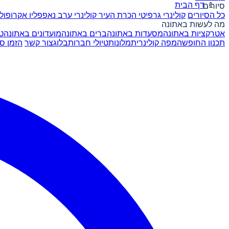
דף הבית
סיורים
כל הסיורים
קולינרי גרפיטי
הכרת העיר
קולינרי ערב
נאפפליו
אקרופול
מה לעשות באתונה
אטרקציות באתונה
מסעדות באתונה
ברים באתונה
מועדונים באתונה
ט
תכנון החופשה
מפה קולינרית
מלונות
טיולי חברות
בלוג
צור קשר
הזמן סי