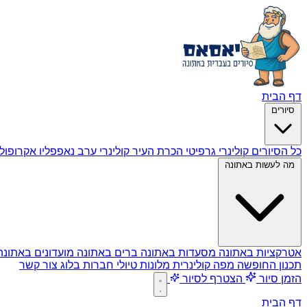
דף הבית
סיורים
כל הסיורים
קולינרי גרפיטי
הכרת העיר
קולינרי ערב
נאפפליו
אקרופול
מה לעשות באתונה
אטרקציות באתונה
מסעדות באתונה
ברים באתונה
מועדונים באתונ
תכנון החופשה
מפה קולינרית
מלונות
טיולי חברות
בלוג
צור קשר
הזמן סיור
הצטרף לסיור
דף הבית