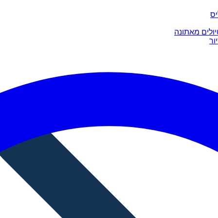
יס
יולים מאתונה
ור