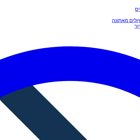
יס
יולים מאתונה
ור