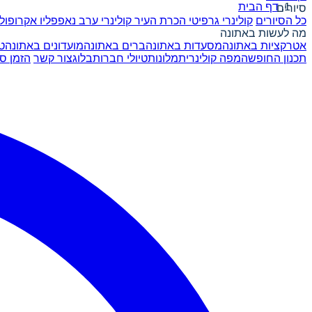
דף הבית
סיורים
כל הסיורים
קולינרי גרפיטי
הכרת העיר
קולינרי ערב
נאפפליו
אקרופול
מה לעשות באתונה
אטרקציות באתונה
מסעדות באתונה
ברים באתונה
מועדונים באתונה
ט
תכנון החופשה
מפה קולינרית
מלונות
טיולי חברות
בלוג
צור קשר
הזמן סי