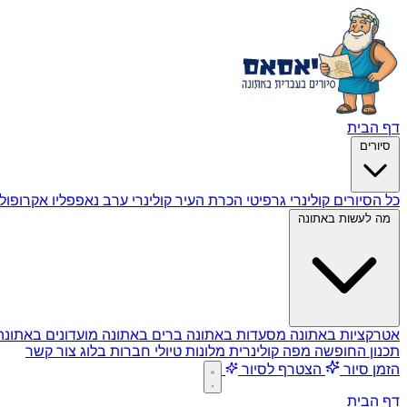
דף הבית
סיורים
כל הסיורים
קולינרי גרפיטי
הכרת העיר
קולינרי ערב
נאפפליו
אקרופול
מה לעשות באתונה
אטרקציות באתונה
מסעדות באתונה
ברים באתונה
מועדונים באתונ
תכנון החופשה
מפה קולינרית
מלונות
טיולי חברות
בלוג
צור קשר
הזמן סיור
הצטרף לסיור
דף הבית