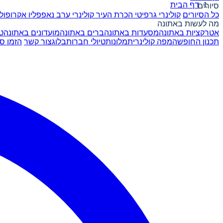
דף הבית
סיורים
כל הסיורים
קולינרי גרפיטי
הכרת העיר
קולינרי ערב
נאפפליו
אקרופול
מה לעשות באתונה
אטרקציות באתונה
מסעדות באתונה
ברים באתונה
מועדונים באתונה
ט
תכנון החופשה
מפה קולינרית
מלונות
טיולי חברות
בלוג
צור קשר
הזמן סי