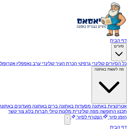
דף הבית
סיורים
כל הסיורים
קולינרי גרפיטי
הכרת העיר
קולינרי ערב
נאפפליו
אקרופול
מה לעשות באתונה
אטרקציות באתונה
מסעדות באתונה
ברים באתונה
מועדונים באתונ
תכנון החופשה
מפה קולינרית
מלונות
טיולי חברות
בלוג
צור קשר
הזמן סיור
הצטרף לסיור
דף הבית