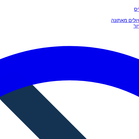
יס
יולים מאתונה
ור