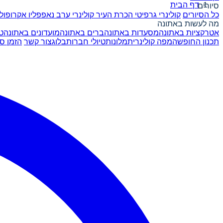
דף הבית
סיורים
כל הסיורים
קולינרי גרפיטי
הכרת העיר
קולינרי ערב
נאפפליו
אקרופול
מה לעשות באתונה
אטרקציות באתונה
מסעדות באתונה
ברים באתונה
מועדונים באתונה
ט
תכנון החופשה
מפה קולינרית
מלונות
טיולי חברות
בלוג
צור קשר
הזמן סי