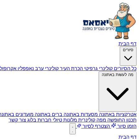
דף הבית
סיורים
כל הסיורים
קולינרי גרפיטי
הכרת העיר
קולינרי ערב
נאפפליו
אקרופול
מה לעשות באתונה
אטרקציות באתונה
מסעדות באתונה
ברים באתונה
מועדונים באתונ
תכנון החופשה
מפה קולינרית
מלונות
טיולי חברות
בלוג
צור קשר
הזמן סיור
הצטרף לסיור
דף הבית