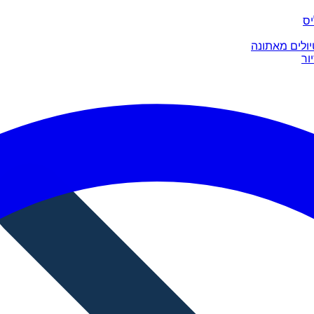
יס
יולים מאתונה
ור