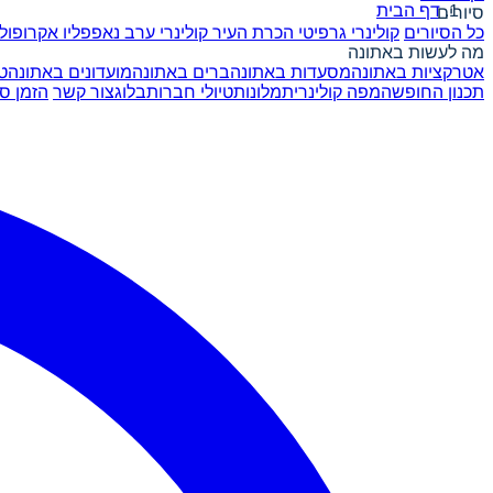
דף הבית
סיורים
כל הסיורים
קולינרי גרפיטי
הכרת העיר
קולינרי ערב
נאפפליו
אקרופול
מה לעשות באתונה
אטרקציות באתונה
מסעדות באתונה
ברים באתונה
מועדונים באתונה
ט
תכנון החופשה
מפה קולינרית
מלונות
טיולי חברות
בלוג
צור קשר
הזמן סי