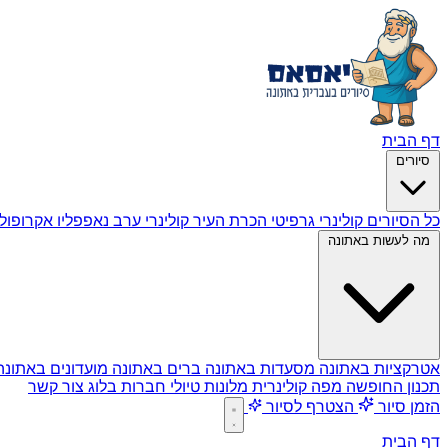
דף הבית
סיורים
כל הסיורים
קולינרי גרפיטי
הכרת העיר
קולינרי ערב
נאפפליו
אקרופול
מה לעשות באתונה
אטרקציות באתונה
מסעדות באתונה
ברים באתונה
מועדונים באתונ
תכנון החופשה
מפה קולינרית
מלונות
טיולי חברות
בלוג
צור קשר
הזמן סיור
הצטרף לסיור
דף הבית