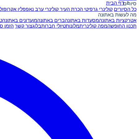
דף הבית
סיורים
כל הסיורים
קולינרי גרפיטי
הכרת העיר
קולינרי ערב
נאפפליו
אקרופול
מה לעשות באתונה
אטרקציות באתונה
מסעדות באתונה
ברים באתונה
מועדונים באתונה
ט
תכנון החופשה
מפה קולינרית
מלונות
טיולי חברות
בלוג
צור קשר
הזמן סי