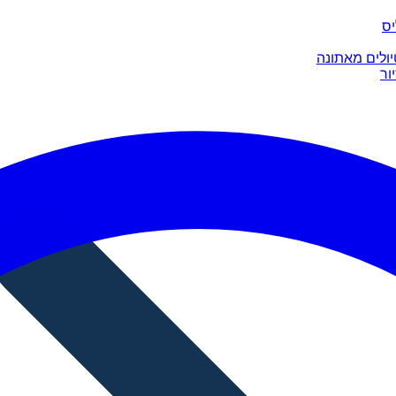
יס
יולים מאתונה
ור